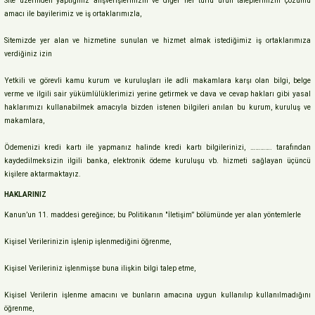
Site üzerinden yaptığınız alışverişlerinizin ve diğer her türlü ürün taleplerinizin çözümü
amacı ile bayilerimiz ve iş ortaklarımızla,
Sitemizde yer alan ve hizmetine sunulan ve hizmet almak istediğimiz iş ortaklarımıza
verdiğiniz izin
Yetkili ve görevli kamu kurum ve kuruluşları ile adli makamlara karşı olan bilgi, belge
verme ve ilgili sair yükümlülüklerimizi yerine getirmek ve dava ve cevap hakları gibi yasal
haklarımızı kullanabilmek amacıyla bizden istenen bilgileri anılan bu kurum, kuruluş ve
makamlara,
Ödemenizi kredi kartı ile yapmanız halinde kredi kartı bilgilerinizi, …………. tarafından
kaydedilmeksizin ilgili banka, elektronik ödeme kuruluşu vb. hizmeti sağlayan üçüncü
kişilere aktarmaktayız.
HAKLARINIZ
Kanun’un 11. maddesi gereğince; bu Politikanın "İletişim” bölümünde yer alan yöntemlerle
Kişisel Verilerinizin işlenip işlenmediğini öğrenme,
Kişisel Verileriniz işlenmişse buna ilişkin bilgi talep etme,
Kişisel Verilerin işlenme amacını ve bunların amacına uygun kullanılıp kullanılmadığını
öğrenme,