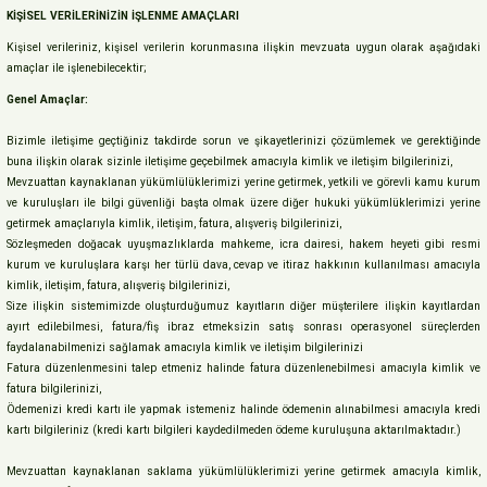
KİŞİSEL VERİLERİNİZİN İŞLENME AMAÇLARI
Kişisel verileriniz, kişisel verilerin korunmasına ilişkin mevzuata uygun olarak aşağıdaki
amaçlar ile işlenebilecektir;
Genel Amaçlar:
Bizimle iletişime geçtiğiniz takdirde sorun ve şikayetlerinizi çözümlemek ve gerektiğinde
buna ilişkin olarak sizinle iletişime geçebilmek amacıyla kimlik ve iletişim bilgilerinizi,
Mevzuattan kaynaklanan yükümlülüklerimizi yerine getirmek, yetkili ve görevli kamu kurum
ve kuruluşları ile bilgi güvenliği başta olmak üzere diğer hukuki yükümlüklerimizi yerine
getirmek amaçlarıyla kimlik, iletişim, fatura, alışveriş bilgilerinizi,
Sözleşmeden doğacak uyuşmazlıklarda mahkeme, icra dairesi, hakem heyeti gibi resmi
kurum ve kuruluşlara karşı her türlü dava, cevap ve itiraz hakkının kullanılması amacıyla
kimlik, iletişim, fatura, alışveriş bilgilerinizi,
Size ilişkin sistemimizde oluşturduğumuz kayıtların diğer müşterilere ilişkin kayıtlardan
ayırt edilebilmesi, fatura/fiş ibraz etmeksizin satış sonrası operasyonel süreçlerden
faydalanabilmenizi sağlamak amacıyla kimlik ve iletişim bilgilerinizi
Fatura düzenlenmesini talep etmeniz halinde fatura düzenlenebilmesi amacıyla kimlik ve
fatura bilgilerinizi,
Ödemenizi kredi kartı ile yapmak istemeniz halinde ödemenin alınabilmesi amacıyla kredi
kartı bilgileriniz (kredi kartı bilgileri kaydedilmeden ödeme kuruluşuna aktarılmaktadır.)
Mevzuattan kaynaklanan saklama yükümlülüklerimizi yerine getirmek amacıyla kimlik,