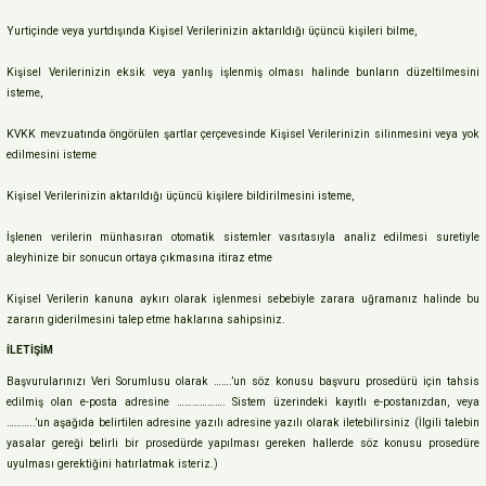
Yurtiçinde veya yurtdışında Kişisel Verilerinizin aktarıldığı üçüncü kişileri bilme,
Kişisel Verilerinizin eksik veya yanlış işlenmiş olması halinde bunların düzeltilmesini
isteme,
KVKK mevzuatında öngörülen şartlar çerçevesinde Kişisel Verilerinizin silinmesini veya yok
edilmesini isteme
Kişisel Verilerinizin aktarıldığı üçüncü kişilere bildirilmesini isteme,
İşlenen verilerin münhasıran otomatik sistemler vasıtasıyla analiz edilmesi suretiyle
aleyhinize bir sonucun ortaya çıkmasına itiraz etme
Kişisel Verilerin kanuna aykırı olarak işlenmesi sebebiyle zarara uğramanız halinde bu
zararın giderilmesini talep etme haklarına sahipsiniz.
İLETİŞİM
Başvurularınızı Veri Sorumlusu olarak …….’un söz konusu başvuru prosedürü için tahsis
edilmiş olan e-posta adresine ………………. Sistem üzerindeki kayıtlı e-postanızdan, veya
………..’un aşağıda belirtilen adresine yazılı adresine yazılı olarak iletebilirsiniz (İlgili talebin
yasalar gereği belirli bir prosedürde yapılması gereken hallerde söz konusu prosedüre
uyulması gerektiğini hatırlatmak isteriz.)