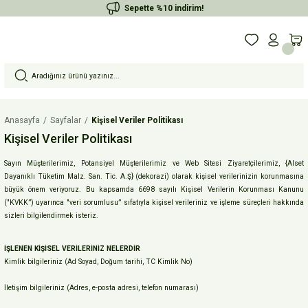
Sepette %10 indirim!
Anasayfa
Sayfalar
Kişisel Veriler Politikası
Kişisel Veriler Politikası
Sayın Müşterilerimiz, Potansiyel Müşterilerimiz ve Web Sitesi Ziyaretçilerimiz, {Alset
Dayanıklı Tüketim Malz. San. Tic. A.Ş} (dekorazi) olarak kişisel verilerinizin korunmasına
büyük önem veriyoruz. Bu kapsamda 6698 sayılı Kişisel Verilerin Korunması Kanunu
("KVKK”) uyarınca "veri sorumlusu” sıfatıyla kişisel verileriniz ve işleme süreçleri hakkında
sizleri bilgilendirmek isteriz.
İŞLENEN KİŞİSEL VERİLERİNİZ NELERDİR
Kimlik bilgileriniz (Ad Soyad, Doğum tarihi, TC Kimlik No)
İletişim bilgileriniz (Adres, e-posta adresi, telefon numarası)