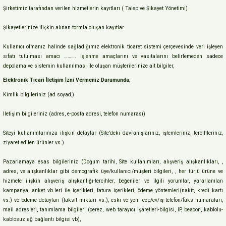
Şirketimiz tarafından verilen hizmetlerin kayıtları ( Talep ve Şikayet Yönetimi)
Şikayetlerinize ilişkin alınan formla oluşan kayıtlar
Kullanıcı olmanız halinde sağladığımız elektronik ticaret sistemi çerçevesinde veri işleyen
sıfatı tutulması amacı ………. işlenme amaçlarını ve vasıtalarını belirlemeden sadece
depolama ve sistemin kullanılması ile oluşan müşterilerinize ait bilgiler,
Elektronik Ticari İletişim İzni Vermeniz Durumunda;
Kimlik bilgileriniz (ad soyad,)
İletişim bilgileriniz (adres, e-posta adresi, telefon numarası)
Siteyi kullanımlarınıza ilişkin detaylar (Site’deki davranışlarınız, işlemleriniz, tercihleriniz,
ziyaret edilen ürünler vs.)
Pazarlamaya esas bilgileriniz (Doğum tarihi, Site kullanımları, alışveriş alışkanlıkları, ,
adres, ve alışkanlıklar gibi demografik üye/kullanıcı/müşteri bilgileri, , her türlü ürüne ve
hizmete ilişkin alışveriş alışkanlığı-tercihler, beğeniler ve ilgili yorumlar, yararlanılan
kampanya, anket vb.leri ile içerikleri, fatura içerikleri, ödeme yöntemleri(nakit, kredi kartı
vs.) ve ödeme detayları (taksit miktarı vs.), eski ve yeni cep/ev/iş telefon/faks numaraları,
mail adresleri, tanımlama bilgileri (çerez, web tarayıcı işaretleri-bilgisi, IP, beacon, kablolu-
kablosuz ağ bağlantı bilgisi vb),