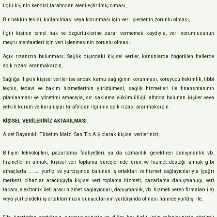
İlgili kişinin kendisi tarafından alenileştirilmiş olması,
Bir hakkın tesisi, kullanılması veya korunması için veri işlemenin zorunlu olması,
İlgili kişinin temel hak ve özgürlüklerine zarar vermemek kaydıyla, veri sorumlusunun
meşru menfaatleri için veri işlenmesinin zorunlu olması.
Açık rızanızın bulunması; Sağlık dışındaki kişisel veriler, kanunlarda öngörülen hallerde
açık rızası aranmaksızın,
Sağlığa ilişkin kişisel veriler ise ancak kamu sağlığının korunması, koruyucu hekimlik, tıbbî
teşhis, tedavi ve bakım hizmetlerinin yürütülmesi, sağlık hizmetleri ile finansmanının
planlanması ve yönetimi amacıyla, sır saklama yükümlülüğü altında bulunan kişiler veya
yetkili kurum ve kuruluşlar tarafından ilgilinin açık rızası aranmaksızın.
KİŞİSEL VERİLERİNİZ AKTARILMASI
Alset Dayanıklı Tüketim Malz. San.Tic.A.Ş olarak kişisel verilerinizi;
Bilişim teknolojileri, pazarlama faaliyetleri, ya da uzmanlık gerektiren danışmanlık vb.
hizmetlerini almak, kişisel veri toplama süreçlerinde ürün ve hizmet desteği almak gibi
amaçlarla ………. yurtiçi ve yurtdışında bulunan iş ortakları ve hizmet sağlayıcılarıyla (çağrı
merkezi, cihazlar aracılığıyla kişisel veri toplama hizmeti, pazarlama danışmanlığı, veri
tabanı, elektronik ileti aracı hizmet sağlayıcıları, danışmanlık, vb. hizmeti veren firmaları ile)
veya yurtiçindeki iş ortaklarımızın sunucularının yurtdışında olması halinde yurtdışı ile,