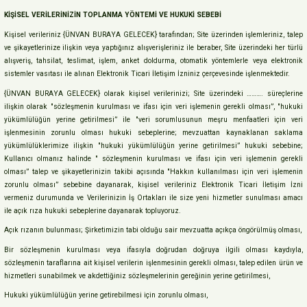
KİŞİSEL VERİLERİNİZİN TOPLANMA YÖNTEMİ VE HUKUKİ SEBEBİ
Kişisel verileriniz {ÜNVAN BURAYA GELECEK} tarafından; Site üzerinden işlemleriniz, talep
ve şikayetlerinize ilişkin veya yaptığınız alışverişleriniz ile beraber, Site üzerindeki her türlü
alışveriş, tahsilat, teslimat, işlem, anket doldurma, otomatik yöntemlerle veya elektronik
sistemler vasıtası ile alınan Elektronik Ticari İletişim İzniniz çerçevesinde işlenmektedir.
{ÜNVAN BURAYA GELECEK} olarak kişisel verilerinizi; Site üzerindeki ………. süreçlerine
ilişkin olarak "sözleşmenin kurulması ve ifası için veri işlemenin gerekli olması”, "hukuki
yükümlülüğün yerine getirilmesi” ile "veri sorumlusunun meşru menfaatleri için veri
işlenmesinin zorunlu olması hukuki sebeplerine; mevzuattan kaynaklanan saklama
yükümlülüklerimize ilişkin "hukuki yükümlülüğün yerine getirilmesi” hukuki sebebine;
Kullanıcı olmanız halinde " sözleşmenin kurulması ve ifası için veri işlemenin gerekli
olması” talep ve şikayetlerinizin takibi açısında "Hakkın kullanılması için veri işlemenin
zorunlu olması” sebebine dayanarak, kişisel verileriniz Elektronik Ticari İletişim İzni
vermeniz durumunda ve Verilerinizin İş Ortakları ile size yeni hizmetler sunulması amacı
ile açık rıza hukuki sebeplerine dayanarak topluyoruz.
Açık rızanın bulunması; Şirketimizin tabi olduğu sair mevzuatta açıkça öngörülmüş olması,
Bir sözleşmenin kurulması veya ifasıyla doğrudan doğruya ilgili olması kaydıyla,
sözleşmenin taraflarına ait kişisel verilerin işlenmesinin gerekli olması, talep edilen ürün ve
hizmetleri sunabilmek ve akdettiğiniz sözleşmelerinin gereğinin yerine getirilmesi,
Hukuki yükümlülüğün yerine getirebilmesi için zorunlu olması,