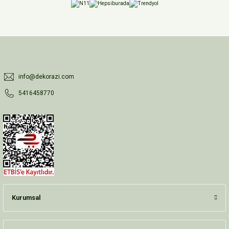
info@dekorazi.com
5416458770
Kurumsal