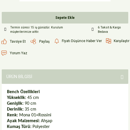
Sepete Ekle
Termin süresi 15 iş günüdür. Kurulum
6 Taksit & Kargo
müşterilerimize aittir.
Bedava
Fiyatı Düşünce Haber Ver
Karşılaştır
Tavsiye Et
Paylaş
Yorum Yaz
ÜRÜN BİLGİSİ
Bench Özellikleri
Yükseklik:
45 cm
Genişlik:
90 cm
Derinlik:
35 cm
Renk:
Mona 01+Rossini
Ayak Malzemesi:
Ahşap
Kumaş Türü:
Polyester