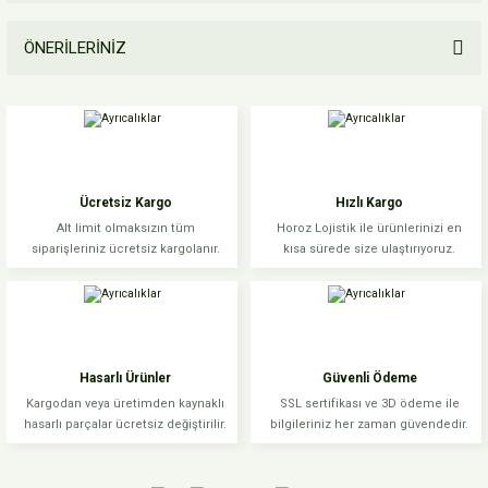
ÖNERİLERİNİZ
Yorum Yaz
Bu ürünün fiyat bilgisi, resim, ürün açıklamalarında ve diğer konularda
yetersiz gördüğünüz noktaları öneri formunu kullanarak tarafımıza
iletebilirsiniz.
Görüş ve önerileriniz için teşekkür ederiz.
Ücretsiz Kargo
Hızlı Kargo
Ürün resmi kalitesiz, bozuk veya görüntülenemiyor.
Alt limit olmaksızın tüm
Horoz Lojistik ile ürünlerinizi en
siparişleriniz ücretsiz kargolanır.
kısa sürede size ulaştırıyoruz.
Ürün açıklamasında eksik bilgiler bulunuyor.
Ürün bilgilerinde hatalar bulunuyor.
Ürün fiyatı diğer sitelerden daha pahalı.
Bu ürüne benzer farklı alternatifler olmalı.
Hasarlı Ürünler
Güvenli Ödeme
Kargodan veya üretimden kaynaklı
SSL sertifikası ve 3D ödeme ile
hasarlı parçalar ücretsiz değiştirilir.
bilgileriniz her zaman güvendedir.
Gönder