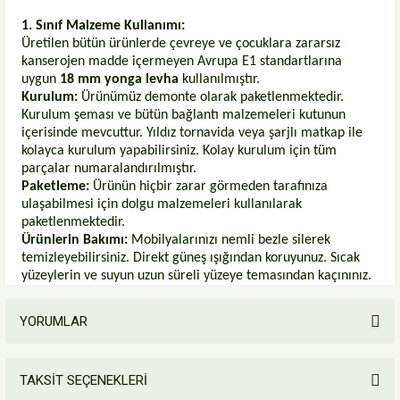
1. Sınıf Malzeme Kullanımı:
Üretilen bütün ürünlerde çevreye ve çocuklara zararsız
kanserojen madde içermeyen Avrupa E1 standartlarına
uygun
18 mm yonga levha
kullanılmıştır.
Kurulum:
Ürünümüz demonte olarak paketlenmektedir.
Kurulum şeması ve bütün bağlantı malzemeleri kutunun
içerisinde mevcuttur. Yıldız tornavida veya şarjlı matkap ile
kolayca kurulum yapabilirsiniz. Kolay kurulum için tüm
parçalar numaralandırılmıştır.
Paketleme:
Ürünün hiçbir zarar görmeden tarafınıza
ulaşabilmesi için dolgu malzemeleri kullanılarak
paketlenmektedir.
Ürünlerin Bakımı:
Mobilyalarınızı nemli bezle silerek
temizleyebilirsiniz. Direkt güneş ışığından koruyunuz. Sıcak
yüzeylerin ve suyun uzun süreli yüzeye temasından kaçınınız.
YORUMLAR
TAKSİT SEÇENEKLERİ
Bu ürüne ilk yorumu siz yapın!