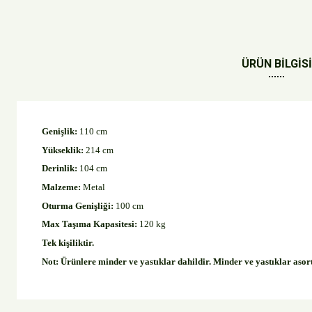
ÜRÜN BİLGİSİ
Genişlik:
110 cm
Yükseklik:
214 cm
Derinlik:
104 cm
Malzeme:
Metal
Oturma Genişliği:
100 cm
Max Taşıma Kapasitesi:
120 kg
Tek kişiliktir.
Not: Ürünlere minder ve yastıklar dahildir. Minder ve yastıklar asort