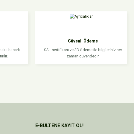
niz.
Güvenli Ödeme
aklı hasarlı
SSL sertifikası ve 3D ödeme ile bilgileriniz her
rilir.
zaman güvendedir.
E-BÜLTENE KAYIT OL!