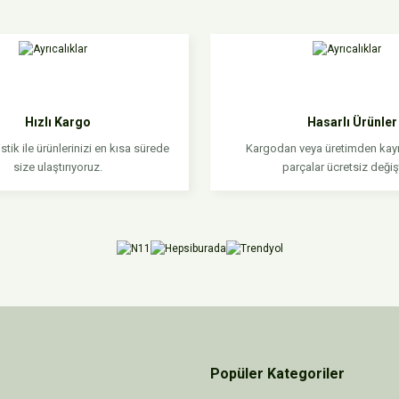
da yetersiz gördüğünüz noktaları öneri formunu kullanarak tarafımıza iletebilirsi
et hizliydi.
Hızlı Kargo
Hasarlı Ürünler
stik ile ürünlerinizi en kısa sürede
Kargodan veya üretimden kayn
size ulaştırıyoruz.
parçalar ücretsiz değişti
Gönder
Popüler Kategoriler