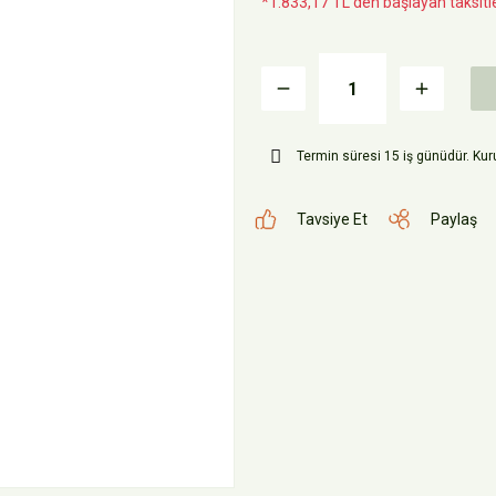
*1.833,17 TL den başlayan taksitle
Termin süresi 15 iş günüdür. Kuru
Tavsiye Et
Paylaş