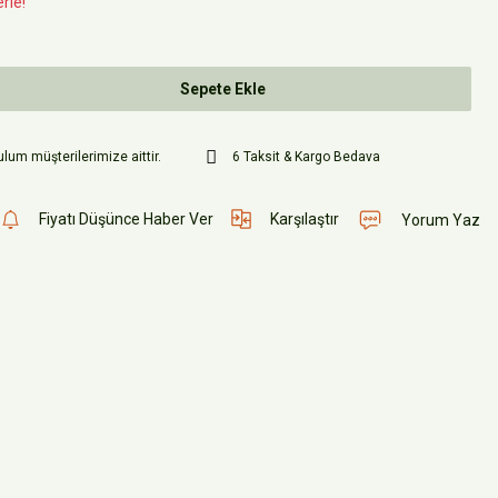
rle!
Sepete Ekle
lum müşterilerimize aittir.
6 Taksit & Kargo Bedava
Fiyatı Düşünce Haber Ver
Karşılaştır
Yorum Yaz