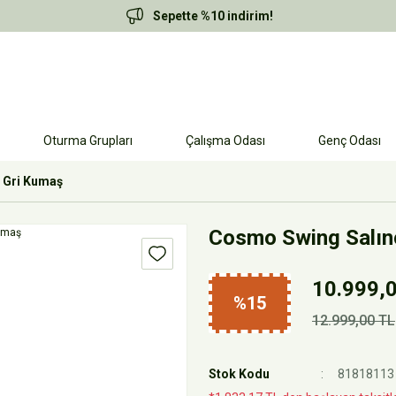
Sepette %10 indirim!
Oturma Grupları
Çalışma Odası
Genç Odası
 Gri Kumaş
Cosmo Swing Salınc
10.999,
%15
12.999,00 TL
Stok Kodu
81818113