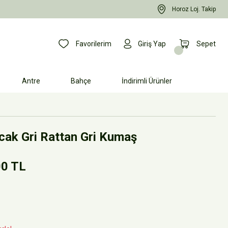
Horoz Loj. Takip
Favorilerim
Giriş Yap
Sepet
Antre
Bahçe
İndirimli Ürünler
ak Gri Rattan Gri Kumaş
00 TL