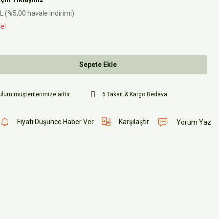
L (%5,00 havale indirimi)
e!
Sepete Ekle
lum müşterilerimize aittir.
6 Taksit & Kargo Bedava
Fiyatı Düşünce Haber Ver
Karşılaştır
Yorum Yaz