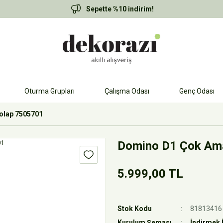
Sepette %10 indirim!
Oturma Grupları
Çalışma Odası
Genç Odası
olap 7505701
Domino D1 Çok Ama
5.999,00 TL
Stok Kodu
81813416
Kurulum Şeması
İndirmek İ