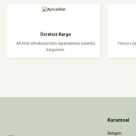
Bu ürünün fiyat bilgisi, resim, ürün açıklamalarında ve diğer konular
Görüş ve önerileriniz için teşekkür ederiz.
Ürün resmi kalitesiz, bozuk veya görüntülenemiyor.
Ürün açıklamasında eksik bilgiler bulunuyor.
Ücretsiz Kargo
Ürün bilgilerinde hatalar bulunuyor.
Alt limit olmaksızın tüm siparişleriniz ücretsiz
Horoz Loji
Ürün fiyatı diğer sitelerden daha pahalı.
kargolanır.
Bu ürüne benzer farklı alternatifler olmalı.
Kurumsal
İletişim