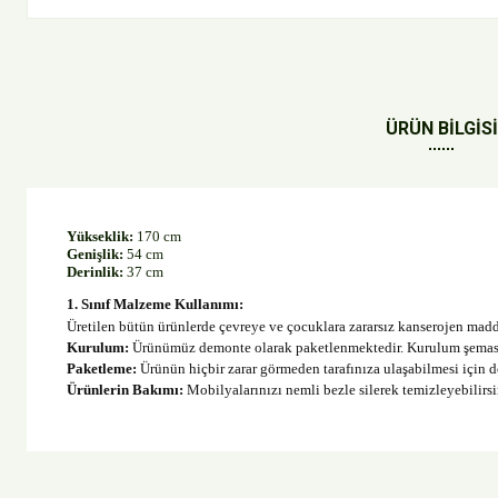
ÜRÜN BİLGİSİ
Yükseklik:
170 cm
Genişlik:
54 cm
Derinlik:
37 cm
1. Sınıf Malzeme Kullanımı:
Üretilen bütün ürünlerde çevreye ve çocuklara zararsız kanserojen mad
Kurulum:
 Ürünümüz demonte olarak paketlenmektedir. Kurulum şeması v
Paketleme:
 Ürünün hiçbir zarar görmeden tarafınıza ulaşabilmesi için 
Ürünlerin Bakımı:
 Mobilyalarınızı nemli bezle silerek temizleyebilir