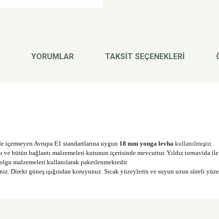
YORUMLAR
TAKSİT SEÇENEKLERİ
de içermeyen Avrupa E1 standartlarına uygun 
18 mm yonga levha
 kullanılmıştır. 
e bütün bağlantı malzemeleri kutunun içerisinde mevcuttur. Yıldız tornavida ile 
dolgu malzemeleri kullanılarak paketlenmektedir.
siniz. Direkt güneş ışığından koruyunuz. Sıcak yüzeylerin ve suyun uzun süreli yüz