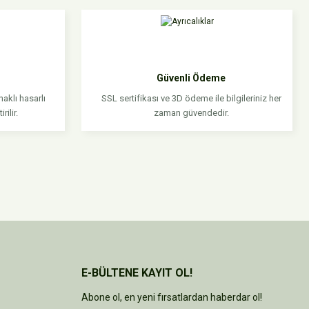
niz.
Güvenli Ödeme
aklı hasarlı
SSL sertifikası ve 3D ödeme ile bilgileriniz her
rilir.
zaman güvendedir.
E-BÜLTENE KAYIT OL!
Abone ol, en yeni fırsatlardan haberdar ol!