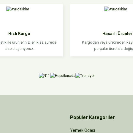
da yetersiz gördüğünüz noktaları öneri formunu kullanarak tarafımıza iletebilirsi
Bu ürüne ilk yorumu siz yapın!
Yorum Yaz
Hızlı Kargo
Hasarlı Ürünler
stik ile ürünlerinizi en kısa sürede
Kargodan veya üretimden kayn
size ulaştırıyoruz.
parçalar ücretsiz değişti
Gönder
Popüler Kategoriler
Yemek Odası