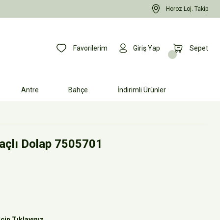
Horoz Loj. Takip
Favorilerim
Giriş Yap
Sepet
Antre
Bahçe
İndirimli Ürünler
çlı Dolap 7505701
çin Tıklayınız