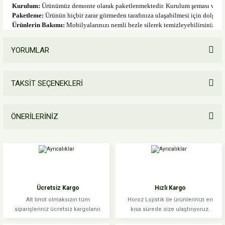
Kurulum:
 Ürünümüz demonte olarak paketlenmektedir. Kurulum şeması ve bütü
Paketleme:
 Ürünün hiçbir zarar görmeden tarafınıza ulaşabilmesi için dolgu 
Ürünlerin Bakımı:
 Mobilyalarınızı nemli bezle silerek temizleyebilirsiniz. 
YORUMLAR
TAKSİT SEÇENEKLERİ
Bu ürüne ilk yorumu siz yapın!
ÖNERİLERİNİZ
Yorum Yaz
Bu ürünün fiyat bilgisi, resim, ürün açıklamalarında ve diğer konularda
yetersiz gördüğünüz noktaları öneri formunu kullanarak tarafımıza
iletebilirsiniz.
Görüş ve önerileriniz için teşekkür ederiz.
Ücretsiz Kargo
Hızlı Kargo
Ürün resmi kalitesiz, bozuk veya görüntülenemiyor.
Alt limit olmaksızın tüm
Horoz Lojistik ile ürünlerinizi en
siparişleriniz ücretsiz kargolanır.
kısa sürede size ulaştırıyoruz.
Ürün açıklamasında eksik bilgiler bulunuyor.
Ürün bilgilerinde hatalar bulunuyor.