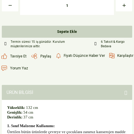
Sepete Ekle
Termin süresi 15 iş günüdür. Kurulum
6 Taksit & Kargo
müşterilerimize aittir.
Bedava
Fiyatı Düşünce Haber Ver
Karşılaştır
Tavsiye Et
Paylaş
Yorum Yaz
ÜRÜN BİLGİSİ
Yükseklik:
132 cm
Genişlik:
54 cm
Derinlik:
37 cm
1. Sınıf Malzeme Kullanımı:
Üretilen bütün ürünlerde çevreye ve çocuklara zararsız kanserojen madde içe