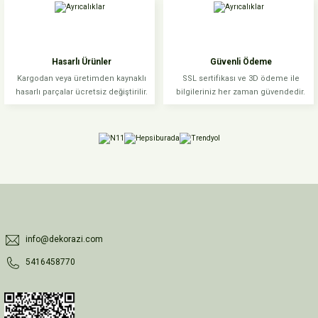
Ürün fiyatı diğer sitelerden daha pahalı.
Bu ürüne benzer farklı alternatifler olmalı.
Hasarlı Ürünler
Güvenli Ödeme
Kargodan veya üretimden kaynaklı
SSL sertifikası ve 3D ödeme ile
hasarlı parçalar ücretsiz değiştirilir.
bilgileriniz her zaman güvendedir.
Gönder
info@dekorazi.com
5416458770