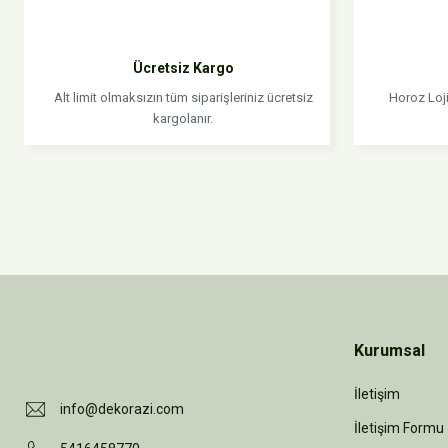
Ürün resmi kalitesiz, bozuk veya görüntülenemiyor.
Ürün açıklamasında eksik bilgiler bulunuyor.
Ücretsiz Kargo
Ürün bilgilerinde hatalar bulunuyor.
Alt limit olmaksızın tüm siparişleriniz ücretsiz
Horoz Loji
Ürün fiyatı diğer sitelerden daha pahalı.
kargolanır.
Bu ürüne benzer farklı alternatifler olmalı.
Kurumsal
İletişim
info@dekorazi.com
İletişim Formu