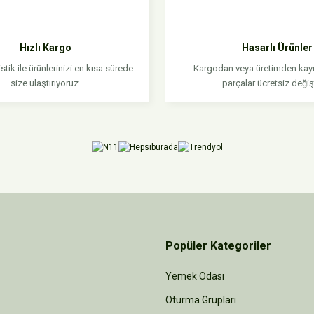
Yorum Yaz
Hızlı Kargo
Hasarlı Ürünler
stik ile ürünlerinizi en kısa sürede
Kargodan veya üretimden kayn
size ulaştırıyoruz.
parçalar ücretsiz değişti
Gönder
Popüler Kategoriler
Yemek Odası
Oturma Grupları