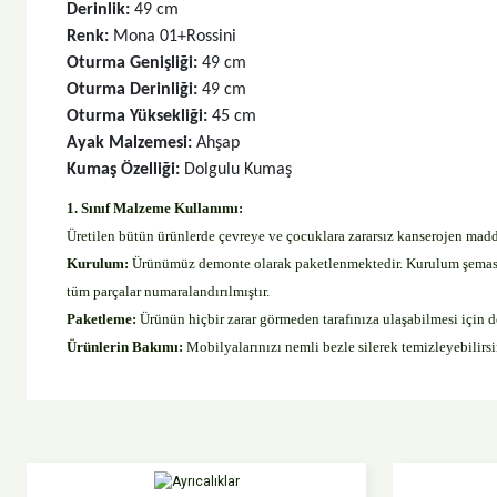
Derinlik: 
49 cm
Renk:
 Mona 01+Rossini
Oturma Genişliği: 
49 cm
Oturma Derinliği: 
49 cm
Oturma Yüksekliği: 
45 cm
Ayak Malzemesi: 
Ahşap
Kumaş Özelliği: 
Dolgulu Kumaş
1. Sınıf Malzeme Kullanımı:
Üretilen bütün ürünlerde çevreye ve çocuklara zararsız kanserojen ma
Kurulum:
Ürünümüz demonte olarak paketlenmektedir. Kurulum şeması v
tüm parçalar numaralandırılmıştır.
Paketleme:
Ürünün hiçbir zarar görmeden tarafınıza ulaşabilmesi için 
Ürünlerin Bakımı:
Mobilyalarınızı nemli bezle silerek temizleyebilirs
Bu ürünün fiyat bilgisi, resim, ürün açıklamalarında ve diğer konular
Görüş ve önerileriniz için teşekkür ederiz.