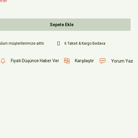
rle!
Sepete Ekle
lum müşterilerimize aittir.
6 Taksit & Kargo Bedava
Fiyatı Düşünce Haber Ver
Karşılaştır
Yorum Yaz