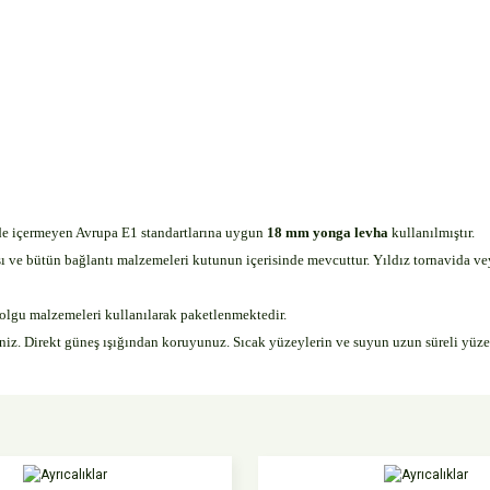
dde içermeyen Avrupa E1 standartlarına uygun
18 mm yonga levha
kullanılmıştır.
e bütün bağlantı malzemeleri kutunun içerisinde mevcuttur. Yıldız tornavida veya
dolgu malzemeleri kullanılarak paketlenmektedir.
iniz. Direkt güneş ışığından koruyunuz. Sıcak yüzeylerin ve suyun uzun süreli yüz
da yetersiz gördüğünüz noktaları öneri formunu kullanarak tarafımıza iletebilirsi
Bu ürüne ilk yorumu siz yapın!