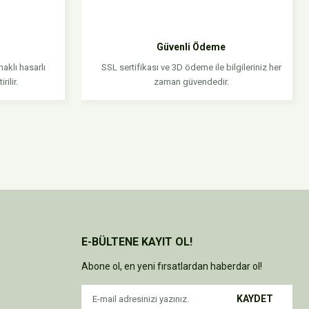
Güvenli Ödeme
aklı hasarlı
SSL sertifikası ve 3D ödeme ile bilgileriniz her
rilir.
zaman güvendedir.
E-BÜLTENE KAYIT OL!
Abone ol, en yeni fırsatlardan haberdar ol!
KAYDET