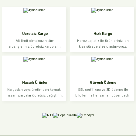
Bu ürünün fiyat bilgisi, resim, ürün açıklamalarında ve diğer konularda
yetersiz gördüğünüz noktaları öneri formunu kullanarak tarafımıza
iletebilirsiniz.
Görüş ve önerileriniz için teşekkür ederiz.
Ücretsiz Kargo
Hızlı Kargo
Ürün resmi kalitesiz, bozuk veya görüntülenemiyor.
Alt limit olmaksızın tüm
Horoz Lojistik ile ürünlerinizi en
siparişleriniz ücretsiz kargolanır.
kısa sürede size ulaştırıyoruz.
Ürün açıklamasında eksik bilgiler bulunuyor.
Ürün bilgilerinde hatalar bulunuyor.
Ürün fiyatı diğer sitelerden daha pahalı.
Bu ürüne benzer farklı alternatifler olmalı.
Hasarlı Ürünler
Güvenli Ödeme
Kargodan veya üretimden kaynaklı
SSL sertifikası ve 3D ödeme ile
hasarlı parçalar ücretsiz değiştirilir.
bilgileriniz her zaman güvendedir.
Gönder