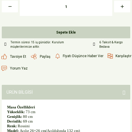
Sepete Ekle
Termin süresi 15 iş günüdür. Kurulum
6 Taksit & Kargo
müşterilerimize aittir.
Bedava
Fiyatı Düşünce Haber Ver
Karşılaştır
Tavsiye Et
Paylaş
Yorum Yaz
ÜRÜN BİLGİSİ
Masa Özellikleri
Yükseklik:
73 cm
Genişlik:
80 cm
Derinlik:
69 cm
Renk:
Rossini
Model:
Açılır 26+26 cm(Açıldığında 132 cm)