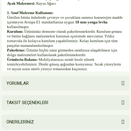
Ayak Malzemesi:
Kayın Ağacı
1. Sınıf Malzeme Kullanımı:
Üretilen bütün ürünlerde çevreye ve çocuklara zararsız kanserojen madde
içermeyen Avrupa E1 standartlarına uygun
18 mm yonga levha
kullanılmıştır.
Kurulum:
Ürünümüz demonte olarak paketlenmektedir. Kurulum şeması
ve bütün bağlantı malzemeleri kutunun içerisinde mevcuttur. Yıldız
tornavida ile kolayca kurulum yapabilirsiniz. Kolay kurulum için tüm
parçalar numaralandırılmıştır.
Paketleme:
Ürünün hiçbir zarar görmeden tarafınıza ulaşabilmesi için
dolgu malzemeleri kullanılarak paketlenmektedir.
Ürünlerin Bakımı:
Mobilyalarınızı nemli bezle silerek
temizleyebilirsiniz. Direkt güneş ışığından koruyunuz. Sıcak yüzeylerin
ve suyun uzun süreli yüzeye temasından kaçınınız.
YORUMLAR
TAKSİT SEÇENEKLERİ
Bu ürüne ilk yorumu siz yapın!
ÖNERİLERİNİZ
Yorum Yaz