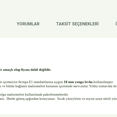
YORUMLAR
TAKSİT SEÇENEKLERİ
r amaçlı olup fiyata dahil değildir.
dde içermeyen Avrupa E1 standartlarına uygun
18 mm yonga levha
kullanılmıştır.
e bütün bağlantı malzemeleri kutunun içerisinde mevcuttur. Yıldız tornavida ile 
dolgu malzemeleri kullanılarak paketlenmektedir.
siniz. Direkt güneş ışığından koruyunuz. Sıcak yüzeylerin ve suyun uzun süreli yü