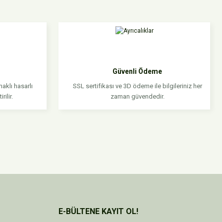
niz.
Güvenli Ödeme
aklı hasarlı
SSL sertifikası ve 3D ödeme ile bilgileriniz her
rilir.
zaman güvendedir.
E-BÜLTENE KAYIT OL!