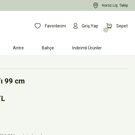
Horoz Loj. Takip
Favorilerim
Giriş Yap
Sepet
Antre
Bahçe
İndirimli Ürünler
ı 99 cm
TL