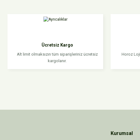
Bu ürünün fiyat bilgisi, resim, ürün açıklamalarında ve diğer konular
Görüş ve önerileriniz için teşekkür ederiz.
Ürün resmi kalitesiz, bozuk veya görüntülenemiyor.
Ürün açıklamasında eksik bilgiler bulunuyor.
Ücretsiz Kargo
Ürün bilgilerinde hatalar bulunuyor.
Alt limit olmaksızın tüm siparişleriniz ücretsiz
Horoz Loji
Ürün fiyatı diğer sitelerden daha pahalı.
kargolanır.
Bu ürüne benzer farklı alternatifler olmalı.
Kurumsal