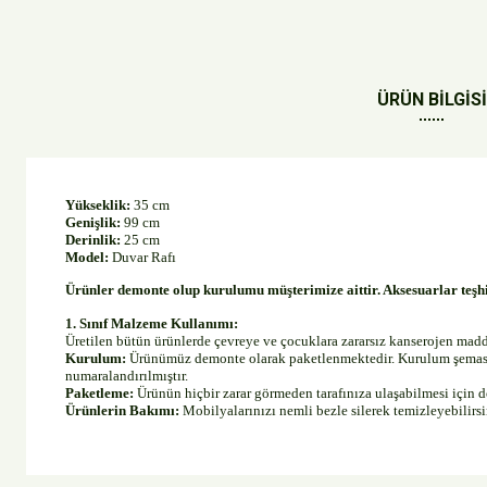
ÜRÜN BİLGİSİ
Yükseklik:
35 cm
Genişlik:
99 cm
Derinlik:
25 cm
Model:
Duvar Rafı
Ürünler demonte olup kurulumu müşterimize aittir.
Aksesuarlar teşhi
1. Sınıf Malzeme Kullanımı:
Üretilen bütün ürünlerde çevreye ve çocuklara zararsız kanserojen ma
Kurulum:
Ürünümüz demonte olarak paketlenmektedir. Kurulum şeması v
numaralandırılmıştır.
Paketleme:
Ürünün hiçbir zarar görmeden tarafınıza ulaşabilmesi için 
Ürünlerin Bakımı:
Mobilyalarınızı nemli bezle silerek temizleyebilir