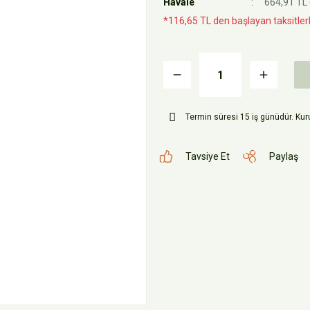
Havale
664,91 TL 
*116,65 TL den başlayan taksitlerl
Termin süresi 15 iş günüdür. Kuru
Tavsiye Et
Paylaş