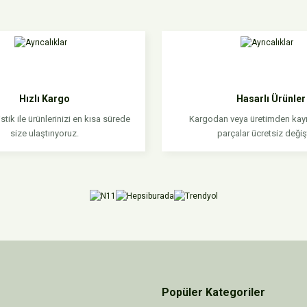
da yetersiz gördüğünüz noktaları öneri formunu kullanarak tarafımıza iletebilirsi
Bu ürüne ilk yorumu siz yapın!
Yorum Yaz
Hızlı Kargo
Hasarlı Ürünler
stik ile ürünlerinizi en kısa sürede
Kargodan veya üretimden kayn
size ulaştırıyoruz.
parçalar ücretsiz değişti
Gönder
Popüler Kategoriler