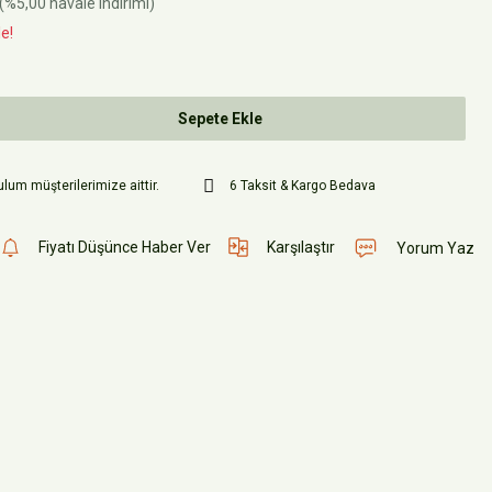
(%5,00 havale indirimi)
e!
Sepete Ekle
lum müşterilerimize aittir.
6 Taksit & Kargo Bedava
Fiyatı Düşünce Haber Ver
Karşılaştır
Yorum Yaz