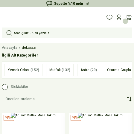
Sepette %10 indirim!
Anasayfa
dekorazi
İlgili Alt Kategoriler
Yemek Odası
(152)
Mutfak
(132)
Antre
(29)
Oturma Grupları
Stoktakiler
YENİ
YENİ